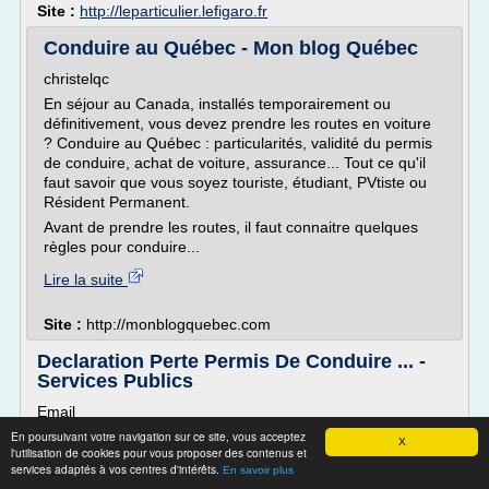
Site :
http://leparticulier.lefigaro.fr
Conduire au Québec - Mon blog Québec
christelqc
En séjour au Canada, installés temporairement ou
définitivement, vous devez prendre les routes en voiture
? Conduire au Québec : particularités, validité du permis
de conduire, achat de voiture, assurance... Tout ce qu'il
faut savoir que vous soyez touriste, étudiant, PVtiste ou
Résident Permanent.
Avant de prendre les routes, il faut connaitre quelques
règles pour conduire...
Lire la suite
Site :
http://monblogquebec.com
Declaration Perte Permis De Conduire ... -
Services Publics
Email
En poursuivant votre navigation sur ce site, vous acceptez
Paris
X
l'utilisation de cookies pour vous proposer des contenus et
Capitale européenne du luxe, de la mode et haut lieu de la
services adaptés à vos centres d'intérêts.
En savoir plus
gastronomie française, Paris est située sur la Seine au