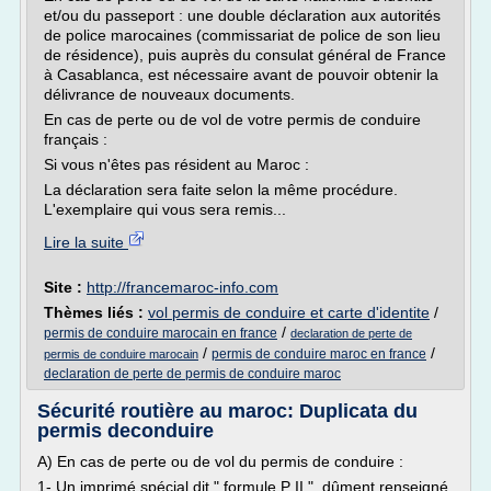
et/ou du passeport : une double déclaration aux autorités
de police marocaines (commissariat de police de son lieu
de résidence), puis auprès du consulat général de France
à Casablanca, est nécessaire avant de pouvoir obtenir la
délivrance de nouveaux documents.
En cas de perte ou de vol de votre permis de conduire
français :
Si vous n'êtes pas résident au Maroc :
La déclaration sera faite selon la même procédure.
L'exemplaire qui vous sera remis...
Lire la suite
Site :
http://francemaroc-info.com
Thèmes liés :
vol permis de conduire et carte d'identite
/
/
permis de conduire marocain en france
declaration de perte de
/
/
permis de conduire maroc en france
permis de conduire marocain
declaration de perte de permis de conduire maroc
Sécurité routière au maroc: Duplicata du
permis deconduire
A) En cas de perte ou de vol du permis de conduire :
1- Un imprimé spécial dit " formule P II ", dûment renseigné