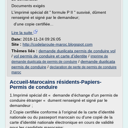
Documents exigés
L'imprimé spécial dit " formule P II " susvisé, dûment
renseigné et signé par le demandeur;
d'une copie certifiée...
Lire la suite
Date:
2018-11-24 09:26:05
Site :
http://codelaroute-maroc.blogspot.com
Thèmes liés :
demande duplicata permis de conduire vol
/
vol permis de conduire et carte d'identite
/
imprime de
/
demande duplicata
demande duplicata de permis de conduire
permis de conduire
/
declaration de perte de permis de conduire
maroc
Accueil-Marocains résidents-Papiers-
Permis de conduire
1.Imprimé spécial dit « demande d'échange d'un permis de
conduire étranger « dument renseigné et signé par le
demandeur ;
2.Copie certifiée conforme à l'original de la carte d'identité
nationale ou du passeport marocain ou d'une copié de la
carte d'identité nationale électronique en cours de validité
pour les candidats marocains;