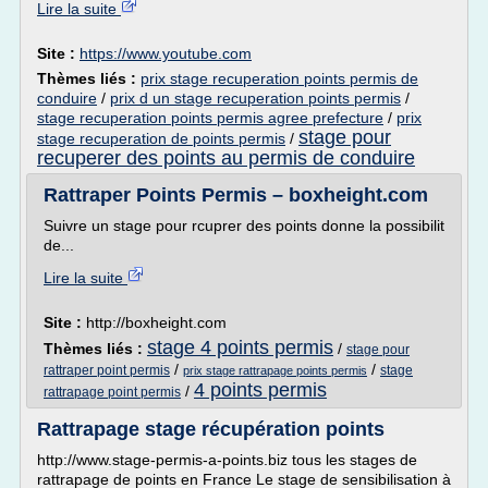
Lire la suite
Site :
https://www.youtube.com
Thèmes liés :
prix stage recuperation points permis de
conduire
/
prix d un stage recuperation points permis
/
stage recuperation points permis agree prefecture
/
prix
stage pour
stage recuperation de points permis
/
recuperer des points au permis de conduire
Rattraper Points Permis – boxheight.com
Suivre un stage pour rcuprer des points donne la possibilit
de...
Lire la suite
Site :
http://boxheight.com
stage 4 points permis
Thèmes liés :
/
stage pour
/
/
rattraper point permis
stage
prix stage rattrapage points permis
4 points permis
/
rattrapage point permis
Rattrapage stage récupération points
http://www.stage-permis-a-points.biz tous les stages de
rattrapage de points en France Le stage de sensibilisation à