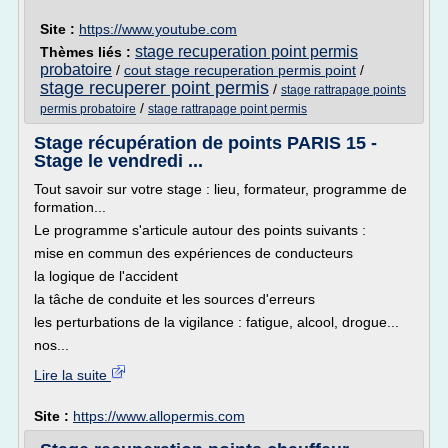
Site :
https://www.youtube.com
stage recuperation point permis
Thèmes liés :
probatoire
/
cout stage recuperation permis point
/
stage recuperer point permis
/
stage rattrapage points
/
permis probatoire
stage rattrapage point permis
Stage récupération de points PARIS 15 -
Stage le vendredi ...
Tout savoir sur votre stage : lieu, formateur, programme de
formation...
Le programme s'articule autour des points suivants :
mise en commun des expériences de conducteurs
la logique de l'accident
la tâche de conduite et les sources d'erreurs
les perturbations de la vigilance : fatigue, alcool, drogue...
nos...
Lire la suite
Site :
https://www.allopermis.com