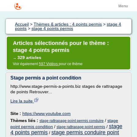
Menu
Accueil
>
Thèmes & articles : 4 points permis
>
stage 4
points
>
stage 4 points permis
Articles sélectionnés pour le thème :
stage 4 points permis
329 articles
→
Voir également
597 Vidéos
pour ce thème
Stage permis a point condition
http://www.stage-permis-a-points.biz stages de rattrapage
de points Retrouver...
Lire la suite
Site :
https://www.youtube.com
Thèmes liés :
/
stage
stage rattrapage point permis conduire
stage
point permis condition
/
/
stage rattrapage point permis
4 points permis
stage permis conduire point
/