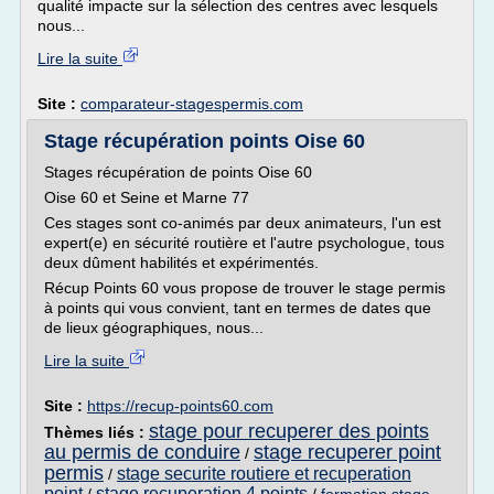
qualité impacte sur la sélection des centres avec lesquels
nous...
Lire la suite
Site :
comparateur-stagespermis.com
Stage récupération points Oise 60
Stages récupération de points Oise 60
Oise 60 et Seine et Marne 77
Ces stages sont co-animés par deux animateurs, l'un est
expert(e) en sécurité routière et l'autre psychologue, tous
deux dûment habilités et expérimentés.
Récup Points 60 vous propose de trouver le stage permis
à points qui vous convient, tant en termes de dates que
de lieux géographiques, nous...
Lire la suite
Site :
https://recup-points60.com
stage pour recuperer des points
Thèmes liés :
au permis de conduire
stage recuperer point
/
permis
stage securite routiere et recuperation
/
point
stage recuperation 4 points