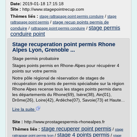
Date:
2019-01-18 17:15:18
Site :
http://www.stagepointrecup.com
Thèmes liés :
/
stage rattrapage point permis conduire
stage
/
stage recup points permis de
rattrapage point permis
stage permis
conduire
/
/
rattrapage point permis conduire
conduire point
Stage recuperation point permis Rhone
Alpes Lyon, Grenoble ...
Stage permis probatoire
Stages points permis en Rhone-Alpes pour récupérer 4
points sur votre permis
Notre pôle régional de réservation de stages de
récupération de points de permis spécialisée sur la région
Rhone Alpes recense tous les stages points permis dans
les départements du Rhone(69), Isère(38), Ain(01),
Drôme(26), Loire(42), Ardèche(07), Savoie(73) et Haute...
Lire la suite
Site :
http://www.prostagespermis-rhonealpes.fr
stage recuperer point permis
Thèmes liés :
/
stage
stage 4 points permis
/
/
rattrapage point permis lyon
stage