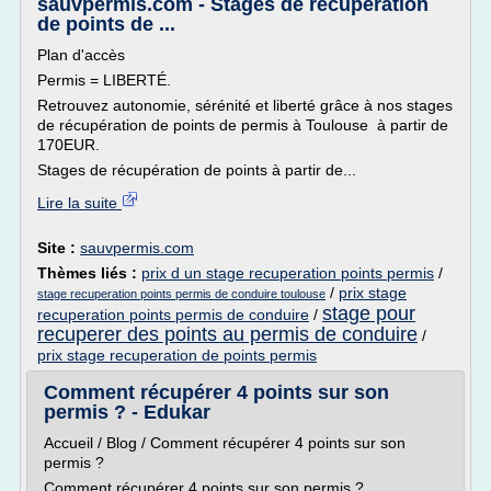
sauvpermis.com - Stages de récupération
de points de ...
Plan d'accès
Permis = LIBERTÉ.
Retrouvez autonomie, sérénité et liberté grâce à nos stages
de récupération de points de permis à Toulouse à partir de
170EUR.
Stages de récupération de points à partir de...
Lire la suite
Site :
sauvpermis.com
Thèmes liés :
prix d un stage recuperation points permis
/
/
prix stage
stage recuperation points permis de conduire toulouse
stage pour
recuperation points permis de conduire
/
recuperer des points au permis de conduire
/
prix stage recuperation de points permis
Comment récupérer 4 points sur son
permis ? - Edukar
Accueil / Blog / Comment récupérer 4 points sur son
permis ?
Comment récupérer 4 points sur son permis ?