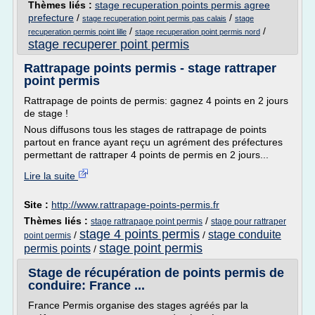
Thèmes liés :
stage recuperation points permis agree
prefecture
/
/
stage recuperation point permis pas calais
stage
/
/
recuperation permis point lille
stage recuperation point permis nord
stage recuperer point permis
Rattrapage points permis - stage rattraper
point permis
Rattrapage de points de permis: gagnez 4 points en 2 jours
de stage !
Nous diffusons tous les stages de rattrapage de points
partout en france ayant reçu un agrément des préfectures
permettant de rattraper 4 points de permis en 2 jours...
Lire la suite
Site :
http://www.rattrapage-points-permis.fr
Thèmes liés :
/
stage rattrapage point permis
stage pour rattraper
stage 4 points permis
stage conduite
/
/
point permis
stage point permis
permis points
/
Stage de récupération de points permis de
conduire: France ...
France Permis organise des stages agréés par la