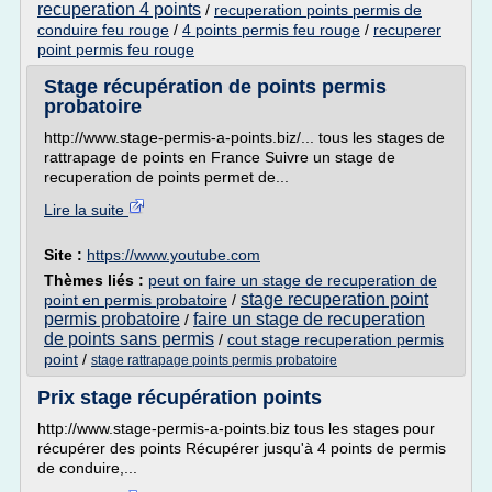
recuperation 4 points
/
recuperation points permis de
conduire feu rouge
/
4 points permis feu rouge
/
recuperer
point permis feu rouge
Stage récupération de points permis
probatoire
http://www.stage-permis-a-points.biz/... tous les stages de
rattrapage de points en France Suivre un stage de
recuperation de points permet de...
Lire la suite
Site :
https://www.youtube.com
Thèmes liés :
peut on faire un stage de recuperation de
stage recuperation point
point en permis probatoire
/
permis probatoire
faire un stage de recuperation
/
de points sans permis
/
cout stage recuperation permis
point
/
stage rattrapage points permis probatoire
Prix stage récupération points
http://www.stage-permis-a-points.biz tous les stages pour
récupérer des points Récupérer jusqu'à 4 points de permis
de conduire,...