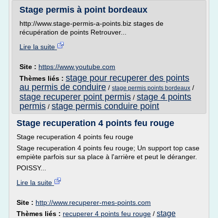
Stage permis à point bordeaux
http://www.stage-permis-a-points.biz stages de
récupération de points Retrouver...
Lire la suite
Site :
https://www.youtube.com
stage pour recuperer des points
Thèmes liés :
au permis de conduire
/
/
stage permis points bordeaux
stage recuperer point permis
stage 4 points
/
permis
stage permis conduire point
/
Stage recuperation 4 points feu rouge
Stage recuperation 4 points feu rouge
Stage recuperation 4 points feu rouge; Un support top case
empiète parfois sur sa place à l'arrière et peut le déranger.
POISSY...
Lire la suite
Site :
http://www.recuperer-mes-points.com
stage
Thèmes liés :
recuperer 4 points feu rouge
/