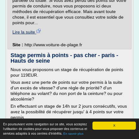
partielle ou totale. Si vous avez perdu des points sur votre
permis de conduire, nous vous proposons ici deux
méthodes de récupération efficace. Mais avant toute
chose, il est essentiel que vous consultiez votre solde de
points pour...
Lire la suite
Site :
http://www.voiture-de-plage.fr
Stage permis à points - pas cher - paris -
Hauts de seine
Nous vous proposons un stage de récupération de points
pour 119EUR.
Vous avez une perte de points sur votre permis à la suite
d'un excès de vitesse? d'une règle de priorité? d'un
téléphone au volant? du non port de la ceinture? ou pour
alcoolémie?
En effectuant un stage de 14h sur 2 jours consécutifs, vous
avez la possibilité dé récupérer jusqu' à 4 points sur votre
permis.
En poursuivant votre navigation sur ce site, vous acceptez
Pour un...
X
l'utilisation de cookies pour vous proposer des contenus et
services adaptés à vos centres d'intérêts.
Lire la suite
En savoir plus