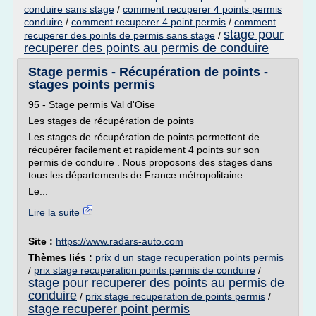
conduire sans stage
/
comment recuperer 4 points permis
conduire
/
comment recuperer 4 point permis
/
comment
stage pour
recuperer des points de permis sans stage
/
recuperer des points au permis de conduire
Stage permis - Récupération de points -
stages points permis
95 - Stage permis Val d'Oise
Les stages de récupération de points
Les stages de récupération de points permettent de
récupérer facilement et rapidement 4 points sur son
permis de conduire . Nous proposons des stages dans
tous les départements de France métropolitaine.
Le...
Lire la suite
Site :
https://www.radars-auto.com
Thèmes liés :
prix d un stage recuperation points permis
/
prix stage recuperation points permis de conduire
/
stage pour recuperer des points au permis de
conduire
/
prix stage recuperation de points permis
/
stage recuperer point permis