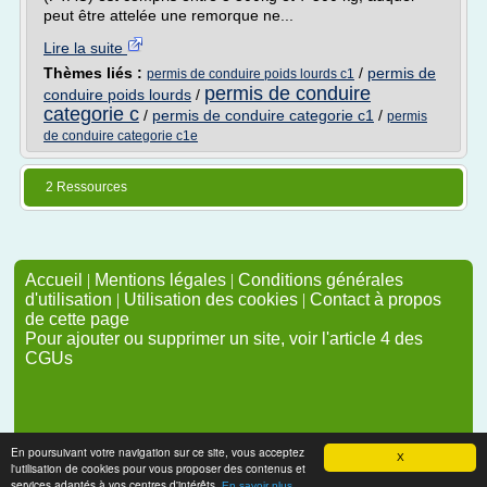
peut être attelée une remorque ne...
Lire la suite
Thèmes liés :
/
permis de
permis de conduire poids lourds c1
permis de conduire
conduire poids lourds
/
categorie c
/
permis de conduire categorie c1
/
permis
de conduire categorie c1e
2 Ressources
Accueil
|
Mentions légales
|
Conditions générales
d'utilisation
|
Utilisation des cookies
|
Contact à propos
de cette page
Pour ajouter ou supprimer un site, voir l'article 4 des
CGUs
En poursuivant votre navigation sur ce site, vous acceptez
X
l'utilisation de cookies pour vous proposer des contenus et
services adaptés à vos centres d'intérêts.
En savoir plus