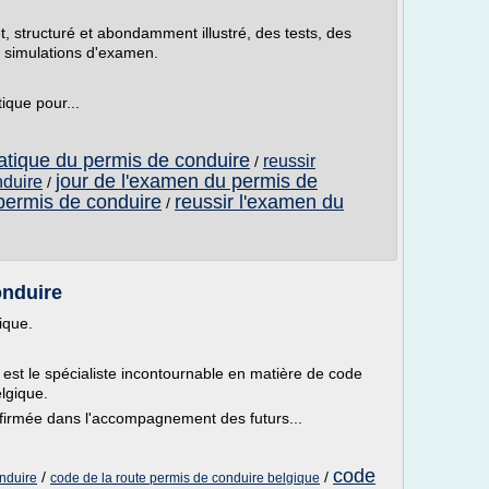
, structuré et abondamment illustré, des tests, des
s simulations d'examen.
ique pour...
atique du permis de conduire
reussir
/
jour de l'examen du permis de
nduire
/
permis de conduire
reussir l'examen du
/
onduire
ique.
est le spécialiste incontournable en matière de code
elgique.
irmée dans l'accompagnement des futurs...
code
/
/
onduire
code de la route permis de conduire belgique