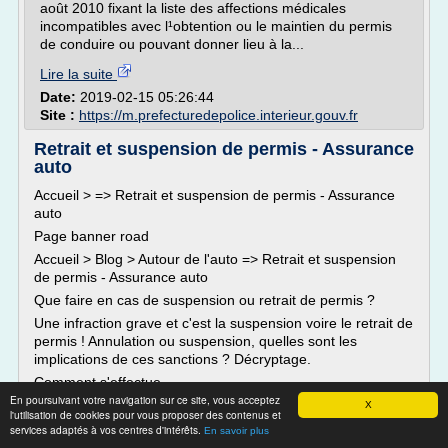
août 2010 fixant la liste des affections médicales
incompatibles avec l¹obtention ou le maintien du permis
de conduire ou pouvant donner lieu à la...
Lire la suite
Date:
2019-02-15 05:26:44
Site :
https://m.prefecturedepolice.interieur.gouv.fr
Retrait et suspension de permis - Assurance
auto
Accueil > => Retrait et suspension de permis - Assurance
auto
Page banner road
Accueil > Blog > Autour de l'auto => Retrait et suspension
de permis - Assurance auto
Que faire en cas de suspension ou retrait de permis ?
Une infraction grave et c'est la suspension voire le retrait de
permis ! Annulation ou suspension, quelles sont les
implications de ces sanctions ? Décryptage.
Comment s'effectue...
En poursuivant votre navigation sur ce site, vous acceptez
X
Lire la suite
l'utilisation de cookies pour vous proposer des contenus et
services adaptés à vos centres d'intérêts.
En savoir plus
Date:
2019-02-13 09:53:54