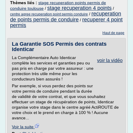
Thèmes liés :
stage recuperation points permis de
stage recuperation 4 points
conduire toulouse
/
/
recuperation
/
centre agree recuperation point permis conduire
de points permis de conduire
recuperer 4 point
/
permis
Haut de page
La Garantie SOS Permis des contrats
Identicar
La Complémentaire Auto Identicar
voir la vidéo
complète les services et garanties peu ou
pas pris en charge par votre assureur : une
protection très utile même pour les
conducteurs bien assurés !
Par exemple, si vous perdez des points sur
votre permis de conduire pendant la durée
de validité de votre contrat, et que vous souhaitez
effectuer un stage de récupération de points, Identicar
organise votre stage dans le centre agréé ActiROUTE de
votre choix et le prend en charge à 100 % ! Aucune
avance...
Voir la suite