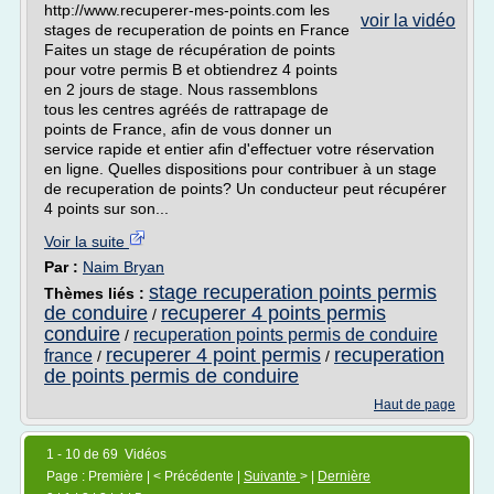
http://www.recuperer-mes-points.com les
voir la vidéo
stages de recuperation de points en France
Faites un stage de récupération de points
pour votre permis B et obtiendrez 4 points
en 2 jours de stage. Nous rassemblons
tous les centres agréés de rattrapage de
points de France, afin de vous donner un
service rapide et entier afin d'effectuer votre réservation
en ligne. Quelles dispositions pour contribuer à un stage
de recuperation de points? Un conducteur peut récupérer
4 points sur son...
Voir la suite
Par :
Naim Bryan
stage recuperation points permis
Thèmes liés :
de conduire
recuperer 4 points permis
/
conduire
recuperation points permis de conduire
/
recuperer 4 point permis
recuperation
france
/
/
de points permis de conduire
Haut de page
1 - 10 de 69 Vidéos
Page : Première | < Précédente |
Suivante
> |
Dernière