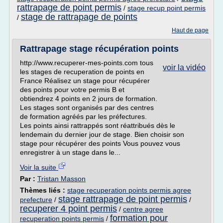
rattrapage de point permis
/
stage recup point permis
stage de rattrapage de points
/
Haut de page
Rattrapage stage récupération points
http://www.recuperer-mes-points.com tous
voir la vidéo
les stages de recuperation de points en
France Réalisez un stage pour récupérer
des points pour votre permis B et
obtiendrez 4 points en 2 jours de formation.
Les stages sont organisés par des centres
de formation agréés par les préfectures.
Les points ainsi rattrappés sont réattribués dès le
lendemain du dernier jour de stage. Bien choisir son
stage pour récupérer des points Vous pouvez vous
enregistrer à un stage dans le...
Voir la suite
Par :
Tristan Masson
Thèmes liés :
stage recuperation points permis agree
stage rattrapage de point permis
prefecture
/
/
recuperer 4 point permis
/
centre agree
formation pour
recuperation points permis
/