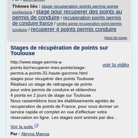
Thèmes liés :
stage recuperation points permis agree
stage pour recuperer des points au
prefecture
/
permis de conduire
recuperation points permis
/
de conduire france
/
centre agree recuperation point permis
recuperer 4 points permis conduire
/
conduire
Haut de page
Stages de récupération de points sur
Toulouse
http://www.stage-permis-a-
voir la vidéo
points.biz/recuperer-mes-points/stage-
permis-a-points-31-haute-garonne.html
stages pour récupérer des points Toulouse
Réalisez un stage de rattrapage de points
pour votre permis de conduire et obtiendrez
4 points en 2 jours de stage sur Toulouse.
Nous rassemblons tous les établissements agréés de
recuperation de points de France, pour vous donner un
service rapide et complet en vue d'effectuer votre
réservation en ligne. Les stages sont animés par des...
Voir la suite
Par :
Aleyna Manoa