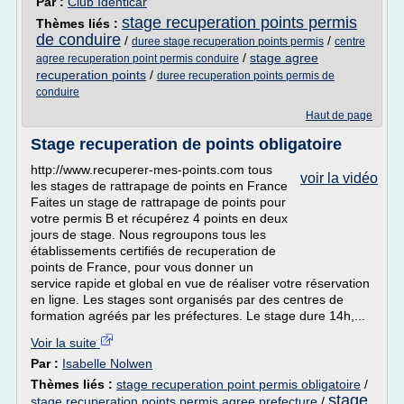
Par :
Club Identicar
stage recuperation points permis
Thèmes liés :
de conduire
/
/
duree stage recuperation points permis
centre
/
stage agree
agree recuperation point permis conduire
recuperation points
/
duree recuperation points permis de
conduire
Haut de page
Stage recuperation de points obligatoire
http://www.recuperer-mes-points.com tous
voir la vidéo
les stages de rattrapage de points en France
Faites un stage de rattrapage de points pour
votre permis B et récupérez 4 points en deux
jours de stage. Nous regroupons tous les
établissements certifiés de recuperation de
points de France, pour vous donner un
service rapide et global en vue de réaliser votre réservation
en ligne. Les stages sont organisés par des centres de
formation agréés par les préfectures. Le stage dure 14h,...
Voir la suite
Par :
Isabelle Nolwen
Thèmes liés :
stage recuperation point permis obligatoire
/
stage
stage recuperation points permis agree prefecture
/