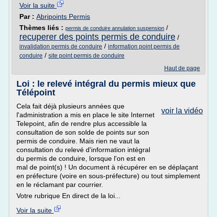
Voir la suite
Par :
Abripoints Permis
Thèmes liés :
/
permis de conduire annulation suspension
recuperer des points permis de conduire
/
/
invalidation permis de conduire
information point permis de
/
conduire
site point permis de conduire
Haut de page
Loi : le relevé intégral du permis mieux que
Télépoint
Cela fait déjà plusieurs années que
voir la vidéo
l'administration a mis en place le site Internet
Telepoint, afin de rendre plus accessible la
consultation de son solde de points sur son
permis de conduire. Mais rien ne vaut la
consultation du relevé d'information intégral
du permis de conduire, lorsque l'on est en
mal de point(s) ! Un document à récupérer en se déplaçant
en préfecture (voire en sous-préfecture) ou tout simplement
en le réclamant par courrier.
Votre rubrique En direct de la loi...
Voir la suite