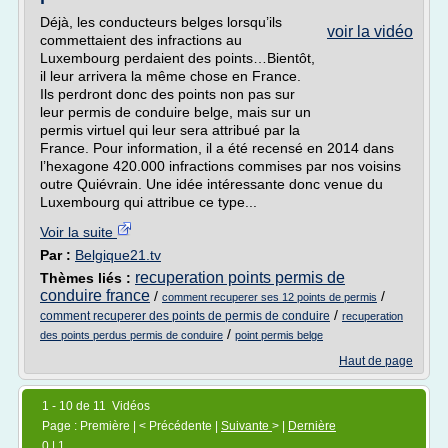
Déjà, les conducteurs belges lorsqu’ils
voir la vidéo
commettaient des infractions au
Luxembourg perdaient des points…Bientôt,
il leur arrivera la même chose en France.
Ils perdront donc des points non pas sur
leur permis de conduire belge, mais sur un
permis virtuel qui leur sera attribué par la
France. Pour information, il a été recensé en 2014 dans
l’hexagone 420.000 infractions commises par nos voisins
outre Quiévrain. Une idée intéressante donc venue du
Luxembourg qui attribue ce type...
Voir la suite
Par :
Belgique21.tv
recuperation points permis de
Thèmes liés :
conduire france
/
/
comment recuperer ses 12 points de permis
/
comment recuperer des points de permis de conduire
recuperation
/
des points perdus permis de conduire
point permis belge
Haut de page
1 - 10 de 11 Vidéos
Page : Première | < Précédente |
Suivante
> |
Dernière
0
|
1