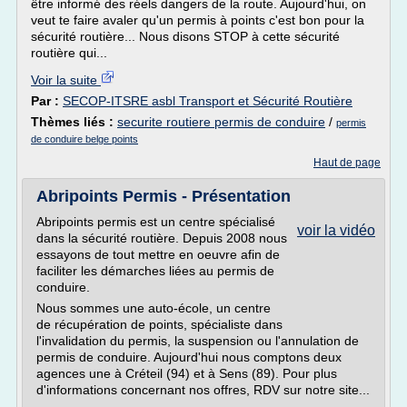
être informé des réels dangers de la route. Aujourd'hui, on
veut te faire avaler qu'un permis à points c'est bon pour la
sécurité routière... Nous disons STOP à cette sécurité
routière qui...
Voir la suite
Par :
SECOP-ITSRE asbl Transport et Sécurité Routière
Thèmes liés :
securite routiere permis de conduire
/
permis
de conduire belge points
Haut de page
Abripoints Permis - Présentation
Abripoints permis est un centre spécialisé
voir la vidéo
dans la sécurité routière. Depuis 2008 nous
essayons de tout mettre en oeuvre afin de
faciliter les démarches liées au permis de
conduire.
Nous sommes une auto-école, un centre
de récupération de points, spécialiste dans
l'invalidation du permis, la suspension ou l'annulation de
permis de conduire. Aujourd'hui nous comptons deux
agences une à Créteil (94) et à Sens (89). Pour plus
d'informations concernant nos offres, RDV sur notre site...