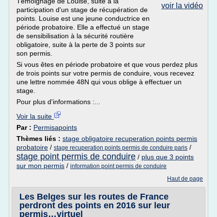
Témoignage de Louise, suite à la
voir la vidéo
participation d'un stage de récupération de
points. Louise est une jeune conductrice en
période probatoire. Elle a effectué un stage
de sensibilisation à la sécurité routière
obligatoire, suite à la perte de 3 points sur
son permis.
Si vous êtes en période probatoire et que vous perdez plus
de trois points sur votre permis de conduire, vous recevez
une lettre nommée 48N qui vous oblige à effectuer un
stage.
Pour plus d'informations :...
Voir la suite
Par :
Permisapoints
Thèmes liés :
stage obligatoire recuperation points permis
probatoire
/
/
stage recuperation points permis de conduire paris
stage point permis de conduire
/
plus que 3 points
sur mon permis
/
information point permis de conduire
Haut de page
Les Belges sur les routes de France
perdront des points en 2016 sur leur
permis…virtuel