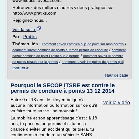
www.fitoussi-avocat.com/
Retrouvez des milliers d'autres vidéos pratiques sur
http://www.pratiks.com
Rejoignez-nous...
Voir la suite
Par :
Pratiks
Thèmes liés :
/
comment savoir combien ai je de point sur mon permis
/
comment savoir combien de points sur mon permis de conduire
comment
/
savoir combien de point il reste sur le permis
comment savoir le nombre
/
de points restant sur le permis
comment savoir les points de permis qu'il
nous reste
Haut de page
Pourquoi le SECOP ITSRE est contre le
permis de conduire à points 13 12 2014
Entre 0 et 18 ans, le citoyen belge n'a
voir la vidéo
aucune information ou formation sur ce qu'il
va faire toute sa vie : se mouvoir !
La mobilité et son apprentissage c'est : à 18
ans, tu passes ton permis et si tu as la
chance d'éviter un accident qui te tuera, tu
continueras à conduire un véhicule SANS