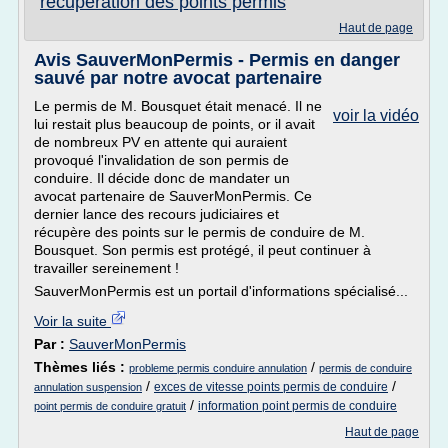
recuperation des points permis
Haut de page
Avis SauverMonPermis - Permis en danger
sauvé par notre avocat partenaire
Le permis de M. Bousquet était menacé. Il ne
voir la vidéo
lui restait plus beaucoup de points, or il avait
de nombreux PV en attente qui auraient
provoqué l'invalidation de son permis de
conduire. Il décide donc de mandater un
avocat partenaire de SauverMonPermis. Ce
dernier lance des recours judiciaires et
récupère des points sur le permis de conduire de M.
Bousquet. Son permis est protégé, il peut continuer à
travailler sereinement !
SauverMonPermis est un portail d'informations spécialisé...
Voir la suite
Par :
SauverMonPermis
Thèmes liés :
/
probleme permis conduire annulation
permis de conduire
/
/
exces de vitesse points permis de conduire
annulation suspension
/
information point permis de conduire
point permis de conduire gratuit
Haut de page