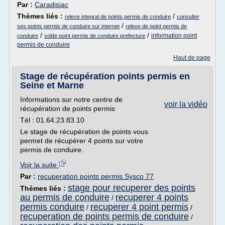
Par :
Caradisiac
Thèmes liés :
/
releve integral de points permis de conduire
consulter
/
ses points permis de conduire sur internet
releve de point permis de
/
/
information point
conduire
solde point permis de conduire prefecture
permis de conduire
Haut de page
Stage de récupération points permis en
Seine et Marne
Informations sur notre centre de
voir la vidéo
récupération de points permis
Tél : 01.64.23.83.10
Le stage de récupération de points vous
permet de récupérer 4 points sur votre
permis de conduire.
Voir la suite
Par :
recuperation points permis Sysco 77
stage pour recuperer des points
Thèmes liés :
au permis de conduire
recuperer 4 points
/
permis conduire
recuperer 4 point permis
/
/
recuperation de points permis de conduire
/