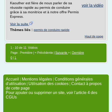
Kaouther est fière de nous parler de sa
voir la vidéo
réussite rapide au permis de conduire
grâce à sa monitrice et à notre offre Permis
Express.
Voir la suite
Thèmes liés :
permis de conduire rapide
Haut de page
1 - 10 de 11 Vidéos
Page : Première | < Précédente |
Suivante
> |
Dernière
0
|
1
Accueil
|
Mentions légales
|
Conditions générales
d'utilisation
|
Utilisation des cookies
|
Contact à propos
de cette page
Pour ajouter ou supprimer un site, voir l'article 4 des
CGUs