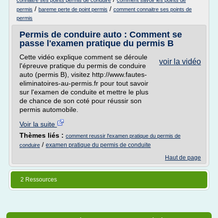
connaitre ses points permis de conduire
comment savoir les points de
/
/
permis
bareme perte de point permis
comment connaitre ses points de
permis
Permis de conduire auto : Comment se
passe l'examen pratique du permis B
Cette vidéo explique comment se déroule
voir la vidéo
l'épreuve pratique du permis de conduire
auto (permis B), visitez http://www.fautes-
eliminatoires-au-permis.fr pour tout savoir
sur l'examen de conduite et mettre le plus
de chance de son coté pour réussir son
permis automobile.
Voir la suite
Thèmes liés :
comment reussir l'examen pratique du permis de
/
examen pratique du permis de conduite
conduire
Haut de page
2 Ressources