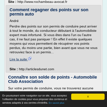
Site :
http://www.rochambeau-avocat.fr
Comment regagner des points sur son
permis auto
André
Perdre des points sur son permis de conduire peut arriver
à tout le monde, du conducteur débutant à l'automobiliste
expert mais infortuné. Si vous êtes dans l'un ou l'autre
cas, il ne faut pas paniquer ! En effet il existe quelques
moyens qui vous permettent de récupérer vos points
perdus, du moins une partie, bien avant que vous ne vous
retrouviez face à un permis...
Lire la suite
Site :
http://articlesdunet.com
Connaître son solde de points - Automobile
Club Association
Sur votre permis de conduire, vous ne trouverez aucune
mention concernant votre solde de points, car ce sont des
En poursuivant votre navigation sur ce site, vous acceptez
données considérées comme confidentielles. Selon les
X
l'utilisation de cookies pour vous proposer des contenus et
informations que vous recherchez, 2 cas de figures.
services adaptés à vos centres d'intérêts.
En savoir plus
Demander votre relevé intégral de points