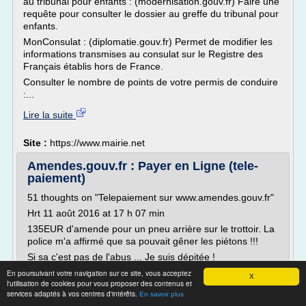
au tribunal pour enfants : (modernisation.gouv.fr) Faire une
requête pour consulter le dossier au greffe du tribunal pour
enfants.
MonConsulat : (diplomatie.gouv.fr) Permet de modifier les
informations transmises au consulat sur le Registre des
Français établis hors de France.
Consulter le nombre de points de votre permis de conduire
:...
Lire la suite
Site :
https://www.mairie.net
Amendes.gouv.fr : Payer en Ligne (tele-
paiement)
51 thoughts on "Telepaiement sur www.amendes.gouv.fr"
Hrt 11 août 2016 at 17 h 07 min
135EUR d'amende pour un pneu arrière sur le trottoir. La
police m'a affirmé que sa pouvait gêner les piétons !!!
Si sa c'est pas de l'abus ... Je suis dépitée !
darcange m.thérèse 3 août 2015 at 13 h 43 min
En poursuivant votre navigation sur ce site, vous acceptez
X
l'utilisation de cookies pour vous proposer des contenus et
j'ai eu un avis de contravention le 1/07/2015 vitesse 70km
services adaptés à vos centres d'intérêts.
En savoir plus
et à 300m plus loin panneau à 50km...