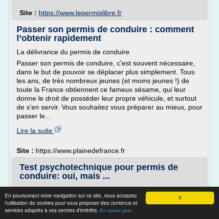
Site :
https://www.lepermislibre.fr
Passer son permis de conduire : comment
l’obtenir rapidement
La délivrance du permis de conduire
Passer son permis de conduire, c'est souvent nécessaire,
dans le but de pouvoir se déplacer plus simplement. Tous
les ans, de très nombreux jeunes (et moins jeunes !) de
toute la France obtiennent ce fameux sésame, qui leur
donne le droit de posséder leur propre véhicule, et surtout
de s'en servir. Vous souhaitez vous préparer au mieux, pour
passer le...
Lire la suite
Site :
https://www.plainedefrance.fr
Test psychotechnique pour permis de
conduire: oui, mais ...
Test psychotechnique pour permis de conduire: oui, mais
En poursuivant votre navigation sur ce site, vous acceptez
après ?
X
l'utilisation de cookies pour vous proposer des contenus et
19 mai 2014
services adaptés à vos centres d'intérêts.
En savoir plus