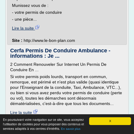
Munissez vous de :
- votre permis de conduire
- une pièce...
Lire la suite
Site :
http://www.le-bon-plan.com
Cerfa Permis De Conduire Ambulance -
informations : Je ...
2 Comment Renouveler Sur Internet Un Permis De
Conduire En ...
Si votre permis poids lourds, transport en commun,
remorque, est périmé et n'est plus valide (quasi identique
pour l'Enseignant de la conduite, Taxi, Ambulance, VTC...),
ou bien si vous avez perdu votre permis de conduire (perte
ou vol), toutes les démarches sont désormais
dématérialisées, c'est-à-dire que tous les documents...
Lire la suite
En poursuivant votre navigation sur ce site, vous acceptez
X
l'utilisation de cookies pour vous proposer des contenus et
Site :
http://je-cherche.info
services adaptés à vos centres d'intérêts.
En savoir plus