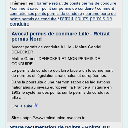
Thèmes liés :
bareme retrait de points permis de conduire
/
comment savoir point sur permis de conduire
/
comment
connaitre ses points permis de conduire
/
bareme perte de
retrait points permis de
points permis de conduire
/
conduire
Avocat permis de conduire Lille - Retrait
permis Nord
Avocat permis de conduire à Lille - Maître Gabriel
DENECKER
Maître Gabriel DENECKER ET MON PERMIS DE
CONDUIRE
Le permis de conduire doit faire face à un foisonnement
de normes et législations nationales et européennes.
Dans la poursuite d'une harmonisation des législations
nationales au niveau européen, la France a instauré en
1992 le système des points sur le permis de conduire.
Elle a...
Lire la suite
Site :
https://www.traitsdunion-avocats.fr
Stage recuperation de points - Points sur