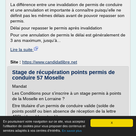
La différence entre une invalidation de permis de conduire
et une annulation et importante à connaître puisqu'elle ne
définit pas les mêmes délais avant de pouvoir repasser son
permis.
Délai pour repasser le permis après invalidation
Pour une annulation de permis le délai est généralement de
3 ans maximum, jusqu'à...
Lire la suite
Site :
https://www.candidatlibre.net
Stage de récupération points permis de
conduire 57 Moselle
Mandat
Les Conditions pour s'inscrire à un stage permis à points
de la Moselle en Lorraine ?
Etre titulaire d'un permis de conduire valide (solde de
points positif ou bien absence de réception de la lettre
48SI si le solde est nul )
En poursuivant votre navigation sur ce site, vous acceptez
Avoir un solde de points inférieur à douze au moment de
X
l'utilisation de cookies pour vous proposer des contenus et
l'inscription en stage
services adaptés à vos centres d'intérêts.
En savoir plus