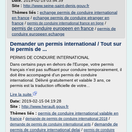
Date:
2019-02-15 03:54:39
Site :
http://www.seine-saint-denis.gouv.fr
Thèmes liés :
echange permis de conduire international
en france
/
echange permis de conduire etranger en
france
/
/
permis de conduire international france en ligne
permis de conduire europeen en france
/
permis de
conduire europeen echange
Demander un permis international / Tout sur
le permis de ...
PERMIS DE CONDUIRE INTERNATIONAL
Dans certains pays en dehors de l'Europe, votre permis
français n'est pas suffisant pour conduire temporairement, il
doit être accompagné d'un permis de conduire
international. Délivré gratuitement et valable 3 ans, ce
permis est la traduction officielle de votre...
Lire la suite
Date:
2019-02-15 04:19:28
Site :
http://www.herault.gouv.fr
Thèmes liés :
permis de conduire international valable en
france
/
/
demande de permis de conduire international 2018
/
demande de
demande de permis de conduire international ants
permis de conduire international delai
/
permis de conduire