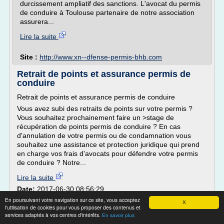
durcissement ampliatif des sanctions. L'avocat du permis
de conduire à Toulouse partenaire de notre association
assurera...
Lire la suite
Site :
http://www.xn--dfense-permis-bhb.com
Retrait de points et assurance permis de
conduire
Retrait de points et assurance permis de conduire
Vous avez subi des retraits de points sur votre permis ?
Vous souhaitez prochainement faire un >stage de
récupération de points permis de conduire ? En cas
d'annulation de votre permis ou de condamnation vous
souhaitez une assistance et protection juridique qui prend
en charge vos frais d'avocats pour défendre votre permis
de conduire ? Notre...
Lire la suite
Date:
2017-06-30 08:56:29
Site :
http://www.assurance-permis-a-points.com
En poursuivant votre navigation sur ce site, vous acceptez
X
l'utilisation de cookies pour vous proposer des contenus et
Permis de conduire, règles de conduite et
services adaptés à vos centres d'intérêts.
En savoir plus