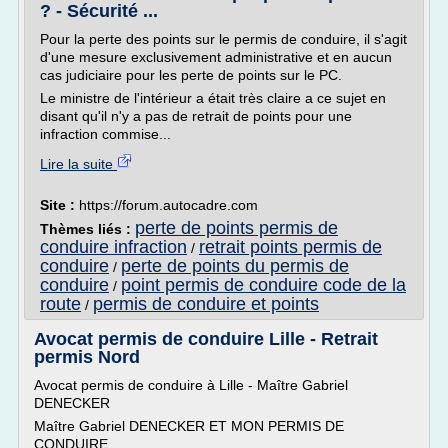
? - Sécurité ...
Pour la perte des points sur le permis de conduire, il s'agit
d'une mesure exclusivement administrative et en aucun
cas judiciaire pour les perte de points sur le PC.
Le ministre de l'intérieur a était très claire a ce sujet en
disant qu'il n'y a pas de retrait de points pour une
infraction commise...
Lire la suite
Site :
https://forum.autocadre.com
perte de points permis de
Thèmes liés :
conduire infraction
retrait points permis de
/
conduire
perte de points du permis de
/
conduire
point permis de conduire code de la
/
route
permis de conduire et points
/
Avocat permis de conduire Lille - Retrait
permis Nord
Avocat permis de conduire à Lille - Maître Gabriel
DENECKER
Maître Gabriel DENECKER ET MON PERMIS DE
CONDUIRE