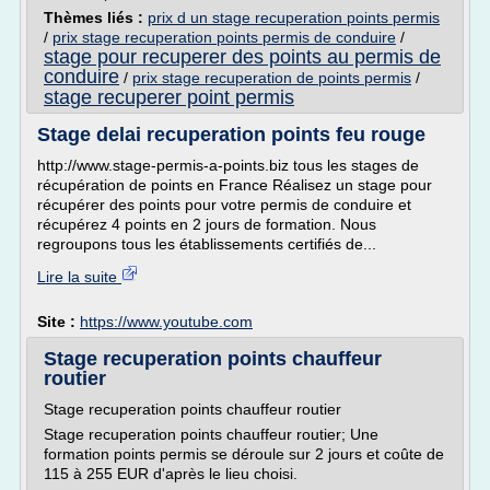
Thèmes liés :
prix d un stage recuperation points permis
/
prix stage recuperation points permis de conduire
/
stage pour recuperer des points au permis de
conduire
/
prix stage recuperation de points permis
/
stage recuperer point permis
Stage delai recuperation points feu rouge
http://www.stage-permis-a-points.biz tous les stages de
récupération de points en France Réalisez un stage pour
récupérer des points pour votre permis de conduire et
récupérez 4 points en 2 jours de formation. Nous
regroupons tous les établissements certifiés de...
Lire la suite
Site :
https://www.youtube.com
Stage recuperation points chauffeur
routier
Stage recuperation points chauffeur routier
Stage recuperation points chauffeur routier; Une
formation points permis se déroule sur 2 jours et coûte de
115 à 255 EUR d'après le lieu choisi.