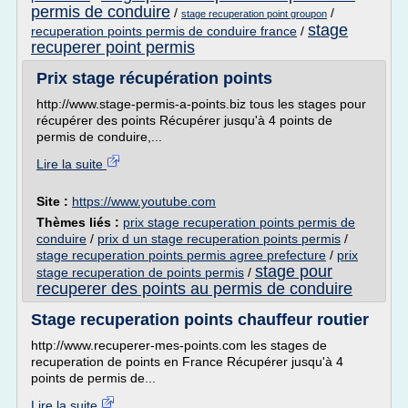
permis de conduire
/
/
stage recuperation point groupon
stage
recuperation points permis de conduire france
/
recuperer point permis
Prix stage récupération points
http://www.stage-permis-a-points.biz tous les stages pour
récupérer des points Récupérer jusqu'à 4 points de
permis de conduire,...
Lire la suite
Site :
https://www.youtube.com
Thèmes liés :
prix stage recuperation points permis de
conduire
/
prix d un stage recuperation points permis
/
stage recuperation points permis agree prefecture
/
prix
stage pour
stage recuperation de points permis
/
recuperer des points au permis de conduire
Stage recuperation points chauffeur routier
http://www.recuperer-mes-points.com les stages de
recuperation de points en France Récupérer jusqu'à 4
points de permis de...
Lire la suite