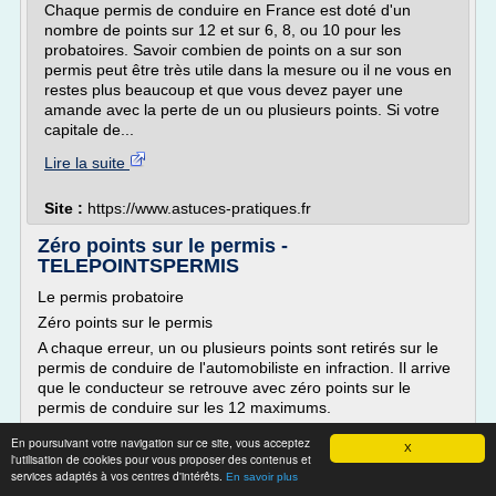
Chaque permis de conduire en France est doté d'un
nombre de points sur 12 et sur 6, 8, ou 10 pour les
probatoires. Savoir combien de points on a sur son
permis peut être très utile dans la mesure ou il ne vous en
restes plus beaucoup et que vous devez payer une
amande avec la perte de un ou plusieurs points. Si votre
capitale de...
Lire la suite
Site :
https://www.astuces-pratiques.fr
Zéro points sur le permis -
TELEPOINTSPERMIS
Le permis probatoire
Zéro points sur le permis
A chaque erreur, un ou plusieurs points sont retirés sur le
permis de conduire de l'automobiliste en infraction. Il arrive
que le conducteur se retrouve avec zéro points sur le
permis de conduire sur les 12 maximums.
Le conducteur est souvent surpris d'apprendre l'invalidation
En poursuivant votre navigation sur ce site, vous acceptez
X
de son permis et la perte de tous ses points via la lettre
l'utilisation de cookies pour vous proposer des contenus et
48SI qu'il...
services adaptés à vos centres d'intérêts.
En savoir plus