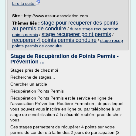
Lire la suite
Site :
http://www.assur-association.com
stage pour recuperer des points
Thèmes liés :
au permis de conduire
/
duree stage recuperation
stage recuperer point permis
points permis
/
/
recuperer 4 points permis conduire
/
stage recup
points permis de conduire
Stage de Récupération de Points Permis -
Prévention ...
Stages près de chez moi
Recherche de stages...
Chercher un article
Récupération Points Permis
Récupération Points Permis est le service en ligne de
l'association Prévention Routière Formation , depuis lequel
vous pouvez vous inscrire en ligne ou par téléphone à un
stage de sensibilisation à la sécurité routière près de chez
vous.
Ces stages permettent de récupérer 4 points sur votre
permis de conduire à la fin des 2 jours de participation (2