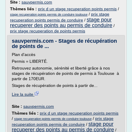
Site :
sauvpermis.com
Thèmes liés :
prix d un stage recuperation points permis
/
/
prix stage
stage recuperation points permis de conduire toulouse
stage pour
recuperation points permis de conduire
/
recuperer des points au permis de conduire
/
prix stage recuperation de points permis
sauvpermis.com - Stages de récupération
de points de ...
Plan d'accès
Permis = LIBERTÉ.
Retrouvez autonomie, sérénité et liberté grâce à nos
stages de récupération de points de permis à Toulouse à
partir de 170EUR.
Stages de récupération de points à partir de...
Lire la suite
Site :
sauvpermis.com
Thèmes liés :
prix d un stage recuperation points permis
/
/
prix stage
stage recuperation points permis de conduire toulouse
stage pour
recuperation points permis de conduire
/
recuperer des points au permis de conduire
/