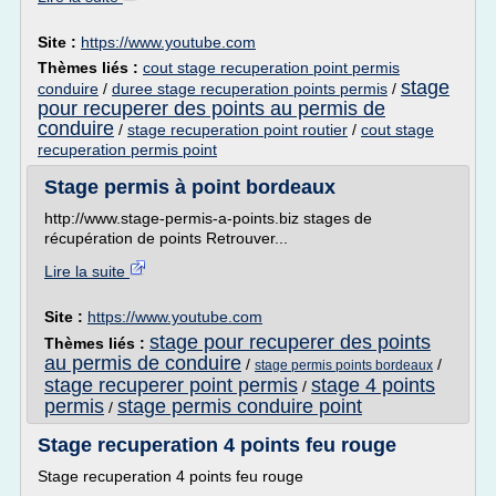
Site :
https://www.youtube.com
Thèmes liés :
cout stage recuperation point permis
stage
conduire
/
duree stage recuperation points permis
/
pour recuperer des points au permis de
conduire
/
stage recuperation point routier
/
cout stage
recuperation permis point
Stage permis à point bordeaux
http://www.stage-permis-a-points.biz stages de
récupération de points Retrouver...
Lire la suite
Site :
https://www.youtube.com
stage pour recuperer des points
Thèmes liés :
au permis de conduire
/
/
stage permis points bordeaux
stage recuperer point permis
stage 4 points
/
permis
stage permis conduire point
/
Stage recuperation 4 points feu rouge
Stage recuperation 4 points feu rouge