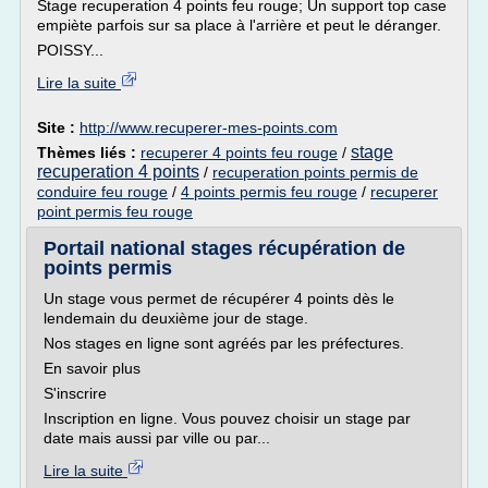
Stage recuperation 4 points feu rouge; Un support top case
empiète parfois sur sa place à l'arrière et peut le déranger.
POISSY...
Lire la suite
Site :
http://www.recuperer-mes-points.com
stage
Thèmes liés :
recuperer 4 points feu rouge
/
recuperation 4 points
/
recuperation points permis de
conduire feu rouge
/
4 points permis feu rouge
/
recuperer
point permis feu rouge
Portail national stages récupération de
points permis
Un stage vous permet de récupérer 4 points dès le
lendemain du deuxième jour de stage.
Nos stages en ligne sont agréés par les préfectures.
En savoir plus
S'inscrire
Inscription en ligne. Vous pouvez choisir un stage par
date mais aussi par ville ou par...
Lire la suite