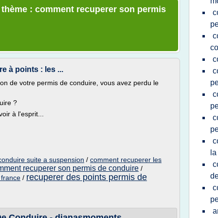
mo
le thème : comment recuperer son permis
c
pe
c
co
c
à points : les ...
c
pe
on de votre permis de conduire, vous avez perdu le
c
uire ?
pe
ir à l'esprit...
c
pe
c
la
conduire suite a suspension
/
comment recuperer les
c
mment recuperer son permis de conduire
/
de
recuperer des points permis de
 france
/
c
pe
a
De Conduire - dianasmoments