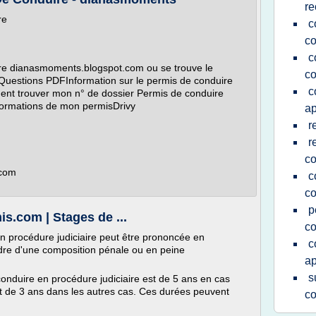
re
re
c
co
c
e dianasmoments.blogspot.com ou se trouve le
co
uestions PDFInformation sur le permis de conduire
c
ent trouver mon n° de dossier Permis de conduire
ormations de mon permisDrivy
ap
r
r
co
.com
c
co
p
s.com | Stages de ...
co
n procédure judiciaire peut être prononcée en
c
adre d'une composition pénale ou en peine
ap
s
nduire en procédure judiciaire est de 5 ans en cas
et de 3 ans dans les autres cas. Ces durées peuvent
co