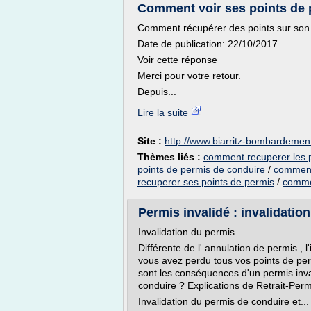
Comment voir ses points de p
Comment récupérer des points sur son 
Date de publication: 22/10/2017
Voir cette réponse
Merci pour votre retour.
Depuis...
Lire la suite
Site :
http://www.biarritz-bombardemen
Thèmes liés :
comment recuperer les 
points de permis de conduire
/
comment 
recuperer ses points de permis
/
commen
Permis invalidé : invalidation
Invalidation du permis
Différente de l' annulation de permis , 
vous avez perdu tous vos points de perm
sont les conséquences d'un permis inva
conduire ? Explications de Retrait-Per
Invalidation du permis de conduire et...