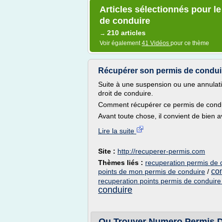
Articles sélectionnés pour 
de conduire
210 articles
→
Voir également
41 Vidéos
pour ce thème
Récupérer son permis de conduire 
Suite à une suspension ou une annulati
droit de conduire.
Comment récupérer ce permis de cond
Avant toute chose, il convient de bien avo
Lire la suite
Site :
http://recuperer-permis.com
Thèmes liés :
recuperation permis de 
co
points de mon permis de conduire
/
recuperation points permis de conduire
conduire
Ou Trouver Numero Permis 