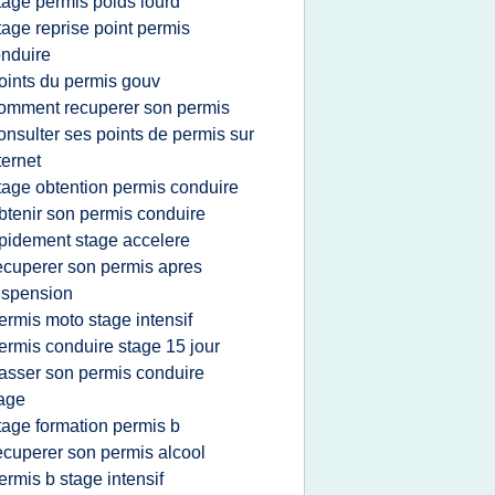
tage permis poids lourd
tage reprise point permis
nduire
oints du permis gouv
omment recuperer son permis
onsulter ses points de permis sur
ternet
tage obtention permis conduire
btenir son permis conduire
pidement stage accelere
ecuperer son permis apres
uspension
ermis moto stage intensif
ermis conduire stage 15 jour
asser son permis conduire
age
tage formation permis b
ecuperer son permis alcool
ermis b stage intensif