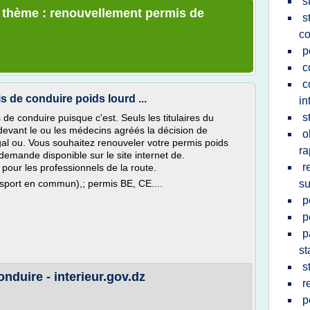
s
e thème : renouvellement permis de
s
co
p
c
c
 de conduire poids lourd ...
in
s
de conduire puisque c'est. Seuls les titulaires du
evant le ou les médecins agréés la décision de
o
gal ou. Vous souhaitez renouveler votre permis poids
ra
demande disponible sur le site internet de.
r
our les professionnels de la route.
nsport en commun),; permis BE, CE....
s
p
p
p
st
s
duire - interieur.gov.dz
r
p