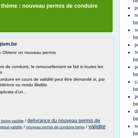
be
e thème : nouveau permis de conduire
p
n
be
n
be
gium.be
p
n
» Obtenir un nouveau permis
be
mis de conduire, le renouvellement se fait si toutes les
p
s.
be
onduire en cours de validité peut être demandé si, par
c
érioré ou rendu illisible.
be
licata d'un...
p
be
d
be
delivrance du nouveau permis de
/
belge validite
validite
n
/
/
ique validite
nouveau permis de conduire belge
be