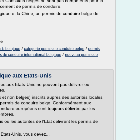
t Consulats belges ne sont pas compétents pour la
lacement de permis de conduire.
lgique et la Chine, un permis de conduire belge de
be
/
/
e b belgique
categorie permis de conduire belge
permis
/
s de conduire international belgique
nouveau permis de
ique aux Etats-Unis
res aux Etats-Unis ne peuvent pas délivrer ou
es.
 et non belges) inscrits auprès des autorités locales
 permis de conduire belge. Conformément aux
nduire européens sont toujours délivrés par les
membres.
 où les autorités de l'Etat délivrent les permis de
 Etats-Unis, vous devez...