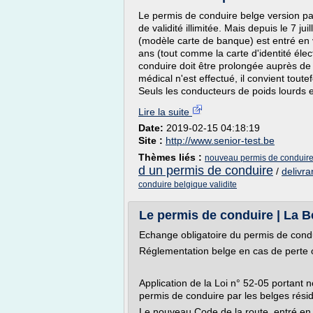
Le permis de conduire belge version pa
de validité illimitée. Mais depuis le 7 j
(modèle carte de banque) est entré en 
ans (tout comme la carte d'identité élec
conduire doit être prolongée auprès 
médical n'est effectué, il convient tout
Seuls les conducteurs de poids lourds e
Lire la suite
Date:
2019-02-15 04:18:19
Site :
http://www.senior-test.be
Thèmes liés :
nouveau permis de conduire 
d un permis de conduire
/
delivr
conduire belgique validite
Le permis de conduire | La 
Echange obligatoire du permis de condu
Réglementation belge en cas de perte 
Application de la Loi n° 52-05 portant
permis de conduire par les belges rési
Le nouveau Code de la route, entré en 