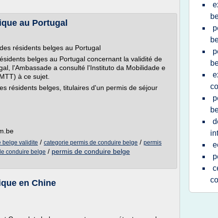
e
be
ique au Portugal
p
be
 des résidents belges au Portugal
p
ésidents belges au Portugal concernant la validité de
be
al, l'Ambassade a consulté l'Instituto da Mobilidade e
e
MTT) à ce sujet.
co
les résidents belges, titulaires d'un permis de séjour
p
be
d
um.be
in
/
/
belge validite
categorie permis de conduire belge
permis
e
/
permis de conduire belge
e conduire belge
p
c
co
ique en Chine