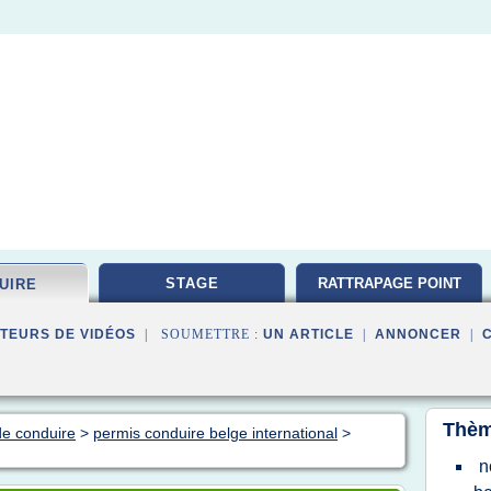
STAGE
RATTRAPAGE POINT
UIRE
TEURS DE VIDÉOS
| SOUMETTRE :
UN ARTICLE
|
ANNONCER
|
Thèm
de conduire
>
permis conduire belge international
>
n