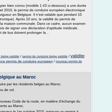
pier bien connu (modèle 1 t/3 ci-dessous) a une durée
uillet 2010, le permis de conduire européen électronique
vigueur en Belgique. Il n'est valable que pendant 10
tronique). Après 10 ans, la validité du permis de
de la maison communale. Dans ce cadre, aucun examen
efois de signer une déclaration d'aptitude médicale.
t de bus doivent prolonger la...
validite
/
/
belge validite
permis de conduire belge validite
ance permis de conduire europeen
/
nouveau permis de
Belgique au Maroc
ire par les résidents belges au Maroc.
ou de vol.
 nouveau Code de la route, en matière d'échange du
dents au Maroc.
vigueur le 1er octobre 2010, instaure un permis à