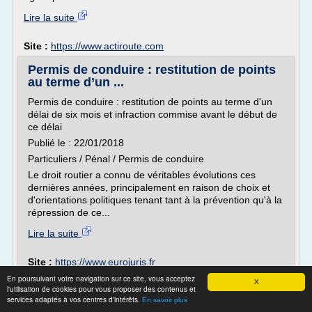
Lire la suite
Site :
https://www.actiroute.com
Permis de conduire : restitution de points
au terme d’un ...
Permis de conduire : restitution de points au terme d'un
délai de six mois et infraction commise avant le début de
ce délai
Publié le : 22/01/2018
Particuliers / Pénal / Permis de conduire
Le droit routier a connu de véritables évolutions ces
dernières années, principalement en raison de choix et
d'orientations politiques tenant tant à la prévention qu'à la
répression de ce...
Lire la suite
Site :
https://www.eurojuris.fr
En poursuivant votre navigation sur ce site, vous acceptez
X
Comment regagner des points permis ? –
l'utilisation de cookies pour vous proposer des contenus et
Voiture-de-plage.fr
services adaptés à vos centres d'intérêts.
En savoir plus