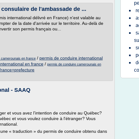
pe
 consulaire de l'ambassade de ...
r
is international délivré en France) n'est valable au
a
er de la date d'arrivée sur le territoire. Au-delà de
a
onvertir son permis français ou...
s
su
s
p
/
permis de conduire international
al camerounais en france
d
nternational en france
/
permis de conduire camerounais en
france+prefecture
co
onal - SAAQ
er et vous avez l'intention de conduire au Québec?
ébec et vous voulez conduire à l'étranger? Vous
rnational.
t une « traduction » du permis de conduire obtenu dans