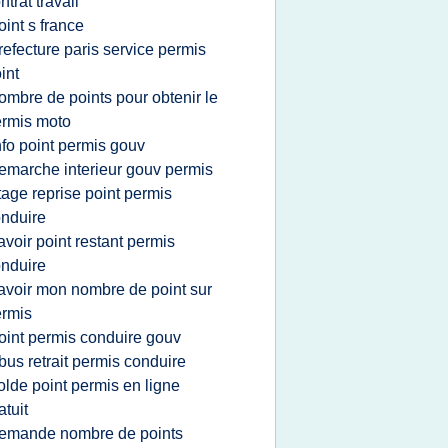
ntrat travail
oint s france
refecture paris service permis
int
ombre de points pour obtenir le
rmis moto
nfo point permis gouv
emarche interieur gouv permis
tage reprise point permis
nduire
avoir point restant permis
nduire
avoir mon nombre de point sur
rmis
oint permis conduire gouv
bus retrait permis conduire
olde point permis en ligne
atuit
emande nombre de points