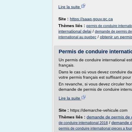
Lire la suite
Site :
https://saaq.gouv.qc.ca
Thèmes liés :
permis de conduire internat
international delai
/
demande de permis de 
/
obtenir un permis
international au quebec
Permis de conduire internatio
Un permis de conduire international est
français.
Dans le cas où vous devez conduire d
votre permis français est suffisant pour 
En revanche, si vous devez circuler ho
demande de permis de conduire internat
Lire la suite
Site :
https://demarche-vehicule.com
Thèmes liés :
demande de permis de co
/
demande de
de conduire international 2018
permis de conduire international pieces a four