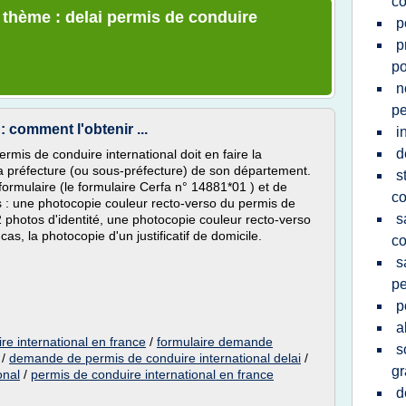
co
e thème : delai permis de conduire
p
p
po
n
pe
: comment l'obtenir ...
i
d
rmis de conduire international doit en faire la
la préfecture (ou sous-préfecture) de son département.
s
formulaire (le formulaire Cerfa n° 14881*01 ) et de
co
tes : une photocopie couleur recto-verso du permis de
s
2 photos d'identité, une photocopie couleur recto-verso
cas, la photocopie d'un justificatif de domicile.
co
s
pe
p
a
re international en france
/
formulaire demande
s
/
demande de permis de conduire international delai
/
gr
onal
/
permis de conduire international en france
d