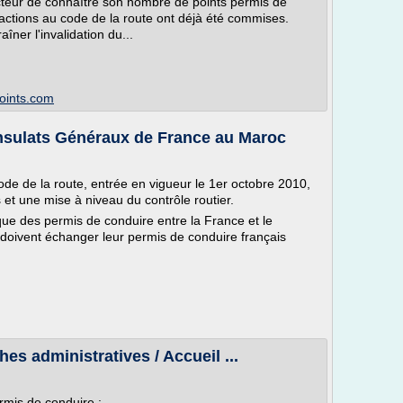
teur de connaître son nombre de points permis de
fractions au code de la route ont déjà été commises.
îner l'invalidation du...
points.com
nsulats Généraux de France au Maroc
ode de la route, entrée en vigueur le 1er octobre 2010,
 et une mise à niveau du contrôle routier.
ue des permis de conduire entre la France et le
 doivent échanger leur permis de conduire français
s administratives / Accueil ...
ermis de conduire :