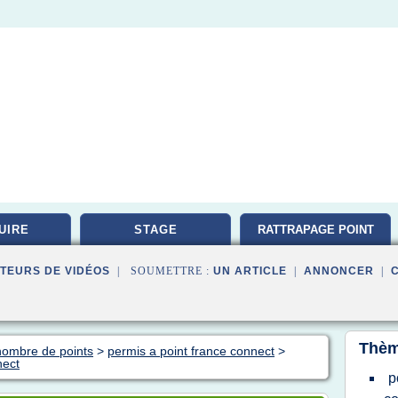
UIRE
STAGE
RATTRAPAGE POINT
TEURS DE VIDÉOS
| SOUMETTRE :
UN ARTICLE
|
ANNONCER
|
Thèm
nombre de points
>
permis a point france connect
>
nect
p