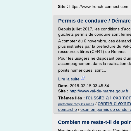
Site :
https://www.french-connect.com
Permis de conduire / Démarche
Depuis juillet 2017, les conditions d'ac
guichets permis de conduire sont fermé
A compter du 6 novembre, ces démarches
plus instruites par la préfecture du Val
ressources titres (CERT) de Rennes.
Pour les usagers ne disposant pas d'un 
accompagnement dans la réalisation de
points numériques sont...
Lire la suite
Date:
2019-02-15 03:45:34
Site :
http://www.val-de-marne.gouv.fr
reussite a l exame
Thèmes liés :
centre d exam
/
prefecture l'hay les roses
demarche
/
examen permis de conduir
Combien me reste-t-il de poi
Nombre de points de permis, Combien m'