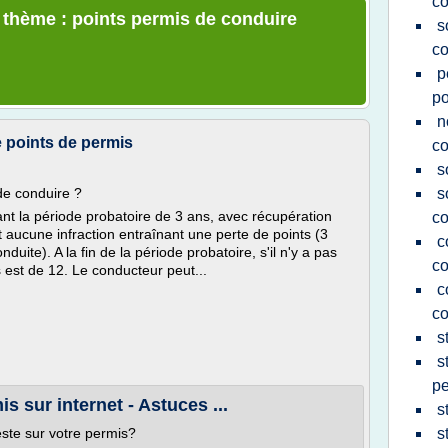
co
e thème : points permis de conduire
s
co
p
po
n
 points de permis
co
s
 de conduire ?
s
rant la période probatoire de 3 ans, avec récupération
co
t aucune infraction entraînant une perte de points (3
c
duite). A la fin de la période probatoire, s'il n'y a pas
co
ts est de 12. Le conducteur peut...
c
co
s
s
pe
s sur internet - Astuces ...
s
este sur votre permis?
s