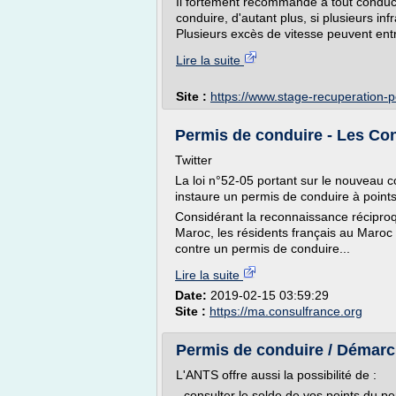
Il fortement recommandé à tout conduc
conduire, d'autant plus, si plusieurs in
Plusieurs excès de vitesse peuvent entra
Lire la suite
Site :
https://www.stage-recuperation-
Permis de conduire - Les Co
Twitter
La loi n°52-05 portant sur le nouveau c
instaure un permis de conduire à points
Considérant la reconnaissance réciproq
Maroc, les résidents français au Maroc
contre un permis de conduire...
Lire la suite
Date:
2019-02-15 03:59:29
Site :
https://ma.consulfrance.org
Permis de conduire / Démarche
L'ANTS offre aussi la possibilité de :
- consulter le solde de vos points du p