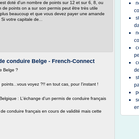
t doté d'un nombre de points sur 12 et sur 6, 8, ou
n
 de points on a sur son permis peut être très utile
co
es plus beaucoup et que vous devez payer une amande
s
Si votre capitale de...
da
n
co
c
pe
e conduire Belge - French-Connect
c
e Belge ?
de
s
ints...vous voyez ?!! en tout cas, pour l'instant !
pa
p
 Belgique : L'échange d'un permis de conduire français
s
en
de conduire français en cours de validité mais cette